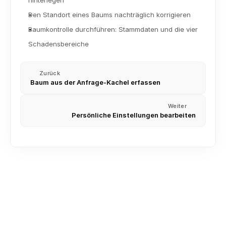
hinterlegen
Den Standort eines Baums nachträglich korrigieren
Baumkontrolle durchführen: Stammdaten und die vier 
Schadensbereiche
Zurück
Baum aus der Anfrage-Kachel erfassen
Weiter
Persönliche Einstellungen bearbeiten
Kontakte importieren (CSV und Excel)
Besichtigungstermin planen und dokumentieren
Labels, Stichwörter, Priorisierung und weitere 
Sortierungs-Optionen für Anfragen im CRM