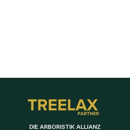
Besichtigungstermine Routenplaner
Die Kartenansicht und Routenplanung nutzen
Verlustgrundabfrage aktivieren
Nach Telefonnummer suchen (unbekannten Anrufer 
finden)
Fotos und Dokumente in der Anfrage hochladen
Neue Anfrage händisch anlegen, z.B. bei Telefonanruf
Baustelle duplizieren für Folgeaufträge
DIE ARBORISTIK ALLIANZ