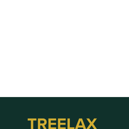
Besichtigungstermin planen und dokumentieren
Labels, Stichwörter, Priorisierung und weitere 
Sortierungs-Optionen für Anfragen im CRM
Besichtigungstermine Routenplaner
Die Kartenansicht und Routenplanung nutzen
Verlustgrundabfrage aktivieren
Nach Telefonnummer suchen (unbekannten Anrufer 
finden)
Fotos und Dokumente in der Anfrage hochladen
Neue Anfrage händisch anlegen, z.B. bei Telefonanruf
Baustelle duplizieren für Folgeaufträge