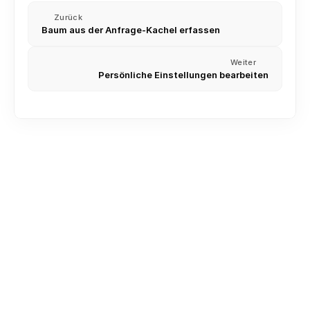
Zurück
Baum aus der Anfrage-Kachel erfassen
Weiter
Persönliche Einstellungen bearbeiten
Kontakte importieren (CSV und Excel)
Besichtigungstermin planen und dokumentieren
Labels, Stichwörter, Priorisierung und weitere 
Sortierungs-Optionen für Anfragen im CRM
Besichtigungstermine Routenplaner
Die Kartenansicht und Routenplanung nutzen
Verlustgrundabfrage aktivieren
Nach Telefonnummer suchen (unbekannten Anrufer 
finden)
Fotos und Dokumente in der Anfrage hochladen