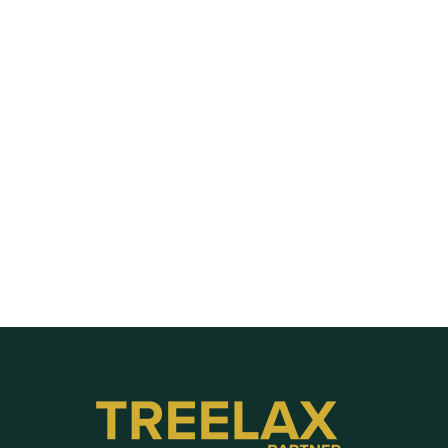
Besichtigungstermin planen und dokumentieren
Labels, Stichwörter, Priorisierung und weitere 
Sortierungs-Optionen für Anfragen im CRM
Besichtigungstermine Routenplaner
Die Kartenansicht und Routenplanung nutzen
Verlustgrundabfrage aktivieren
Nach Telefonnummer suchen (unbekannten Anrufer 
finden)
Fotos und Dokumente in der Anfrage hochladen
Neue Anfrage händisch anlegen, z.B. bei Telefonanruf
Baustelle duplizieren für Folgeaufträge