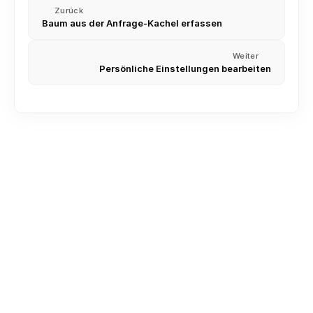
Zurück
Baum aus der Anfrage-Kachel erfassen
Weiter
Persönliche Einstellungen bearbeiten
Kontakte importieren (CSV und Excel)
Besichtigungstermin planen und dokumentieren
Labels, Stichwörter, Priorisierung und weitere 
Sortierungs-Optionen für Anfragen im CRM
Besichtigungstermine Routenplaner
Die Kartenansicht und Routenplanung nutzen
Verlustgrundabfrage aktivieren
Nach Telefonnummer suchen (unbekannten Anrufer 
finden)
Fotos und Dokumente in der Anfrage hochladen
Neue Anfrage händisch anlegen, z.B. bei Telefonanruf