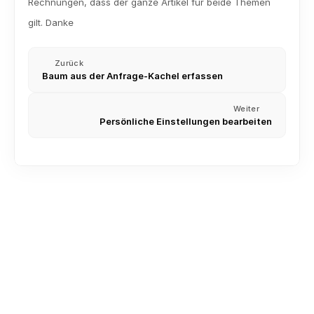
Rechnungen, dass der ganze Artikel für beide Themen 
gilt. Danke
Zurück
Baum aus der Anfrage-Kachel erfassen
Weiter
Persönliche Einstellungen bearbeiten
Kontakte importieren (CSV und Excel)
Besichtigungstermin planen und dokumentieren
Labels, Stichwörter, Priorisierung und weitere 
Sortierungs-Optionen für Anfragen im CRM
Besichtigungstermine Routenplaner
Die Kartenansicht und Routenplanung nutzen
Verlustgrundabfrage aktivieren