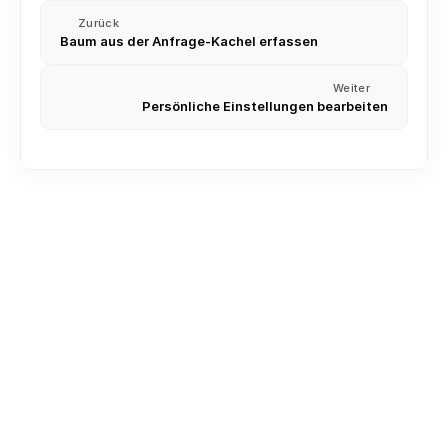
Zurück
Baum aus der Anfrage-Kachel erfassen
Weiter
Persönliche Einstellungen bearbeiten
Kontakte importieren (CSV und Excel)
Besichtigungstermin planen und dokumentieren
Labels, Stichwörter, Priorisierung und weitere 
Sortierungs-Optionen für Anfragen im CRM
Besichtigungstermine Routenplaner
Die Kartenansicht und Routenplanung nutzen
Verlustgrundabfrage aktivieren
Nach Telefonnummer suchen (unbekannten Anrufer 
finden)
Fotos und Dokumente in der Anfrage hochladen