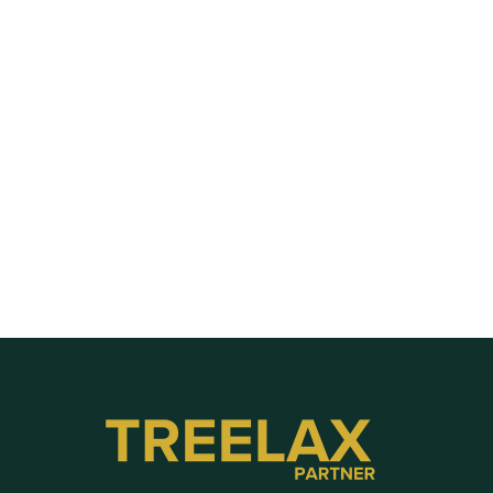
Labels, Stichwörter, Priorisierung und weitere 
Sortierungs-Optionen für Anfragen im CRM
Besichtigungstermine Routenplaner
Die Kartenansicht und Routenplanung nutzen
Verlustgrundabfrage aktivieren
Nach Telefonnummer suchen (unbekannten Anrufer 
finden)
Fotos und Dokumente in der Anfrage hochladen
Neue Anfrage händisch anlegen, z.B. bei Telefonanruf
Baustelle duplizieren für Folgeaufträge