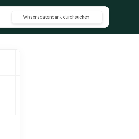
Wissensdatenbank durchsuchen
Kontakte importieren (CSV und 
Excel)
Besichtigungstermin planen und 
dokumentieren
Labels, Stichwörter, Priorisierung 
und weitere Sortierungs-Optionen 
für Anfragen im CRM
Besichtigungstermine Routenplaner
Die Kartenansicht und 
Routenplanung nutzen
Verlustgrundabfrage aktivieren