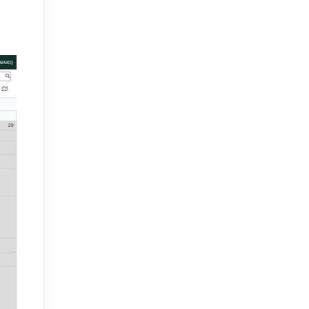
Nach Telefonnummer suchen 
(unbekannten Anrufer finden)
Fotos und Dokumente in der 
Anfrage hochladen
Neue Anfrage händisch anlegen, 
z.B. bei Telefonanruf
Baustelle duplizieren für 
Folgeaufträge