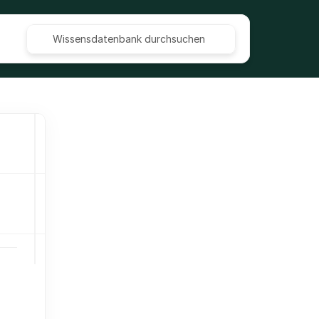
Wissensdatenbank durchsuchen
Kontakte importieren (CSV und 
Excel)
Besichtigungstermin planen und 
dokumentieren
Labels, Stichwörter, Priorisierung 
und weitere Sortierungs-Optionen 
für Anfragen im CRM
Besichtigungstermine Routenplaner
Die Kartenansicht und 
Routenplanung nutzen
Verlustgrundabfrage aktivieren