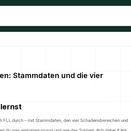
en: Stammdaten und die vier 
lernst
ach FLL durch – mit Stammdaten, den vier Schadensbereichen und 
en du was eintragen musst und wie das System dich dabei führt.