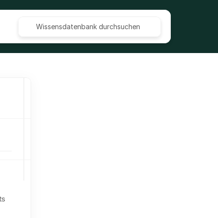
Wissensdatenbank durchsuchen
Kontakte importieren (CSV und 
Excel)
Besichtigungstermin planen und 
dokumentieren
Labels, Stichwörter, Priorisierung 
und weitere Sortierungs-Optionen 
für Anfragen im CRM
Besichtigungstermine Routenplaner
Die Kartenansicht und 
s 
Routenplanung nutzen
Verlustgrundabfrage aktivieren