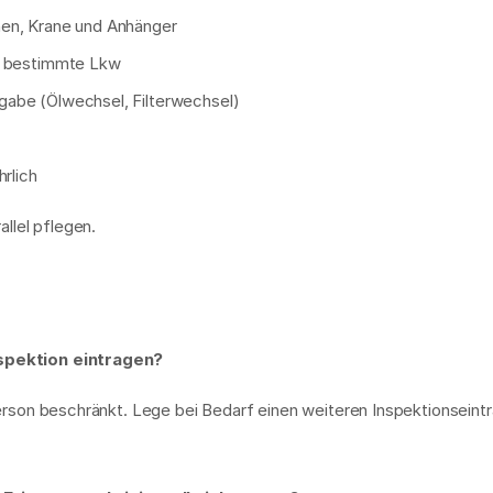
hnen, Krane und Anhänger
für bestimmte Lkw
rgabe (Ölwechsel, Filterwechsel)
hrlich
llel pflegen.
spektion eintragen?
Person beschränkt. Lege bei Bedarf einen weiteren Inspektionseintr