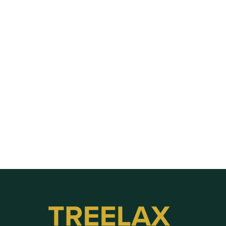
Besichtigungstermin planen und dokumentieren
Labels, Stichwörter, Priorisierung und weitere 
Sortierungs-Optionen für Anfragen im CRM
Besichtigungstermine Routenplaner
Die Kartenansicht und Routenplanung nutzen
Verlustgrundabfrage aktivieren
Nach Telefonnummer suchen (unbekannten Anrufer 
finden)
Fotos und Dokumente in der Anfrage hochladen
Neue Anfrage händisch anlegen, z.B. bei Telefonanruf
Baustelle duplizieren für Folgeaufträge